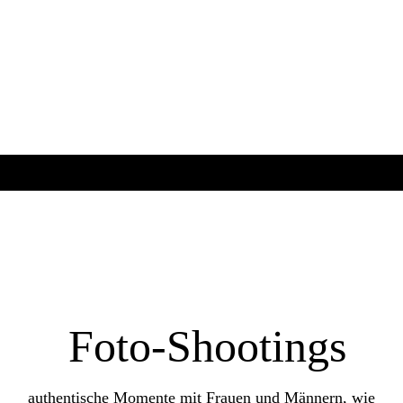
8N2A9275
8N2A8712
8N2A8642
0L4A8180 Kopie
Foto-Shootings
authentische Momente mit Frauen und Männern, wie