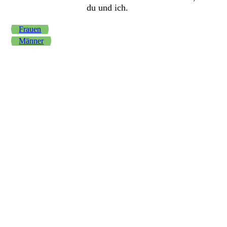
du und ich.
Frauen
Männer
0L4A6541-Bearbeitet
0L4A3652-Bearbeitet
0L4A9150-Bearbeitet
0L4A2994-Bearbeitet Kopie
NR4A1066 Kopie
NR4A7774 Kopie