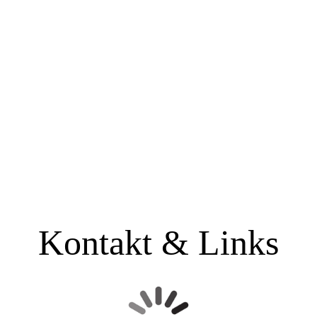
IMG_1602
8N2A5510
IMG_7327
NR4A1807 Kopie
NR4A1663 Kopie
IMG_3739 Kopie
10262161_633302633416716_7721998676761779072_n
1554440_633301763416803_8463997272837414804_n
Kontakt & Links